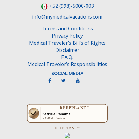
l
+52 (998)-5000-003
d
e
info@mymedicalvacations.com
m
Terms and Conditions
p
Privacy Policy
t
Medical Traveler’s Bill’s of Rights
y
Disclaimer
.
F.A.Q.
Medical Traveler’s Responsibilities
SOCIAL MEDIA
DEEPPLANE™