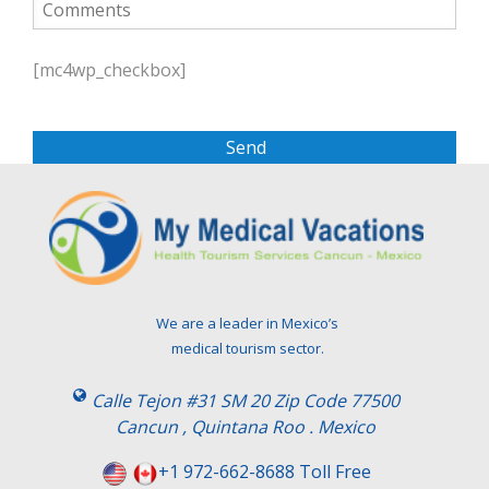
P
l
[mc4wp_checkbox]
e
a
s
e
l
e
a
v
e
t
We are a leader in Mexico’s
h
medical tourism sector.
i
s
Calle Tejon #31 SM 20 Zip Code 77500
f
Cancun , Quintana Roo . Mexico
i
e
+1 972-662-8688 Toll Free